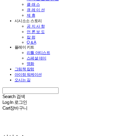
클 래 스
큐 레 이 션
제 휴
시시소소 스토리
공 지 사 항
언 론 보 도
칼 럼
Q & A
플레이 키트
리틀 아티스트
스페셜 데이
명화
그림책 칼럼
아이랑 워케이션
오시는 길
Search
검색
Log In
로그인
Cart
장바구니