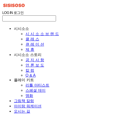
LOG IN
로그인
시시소소
시 시 소 소 브 랜 드
클 래 스
큐 레 이 션
제 휴
시시소소 스토리
공 지 사 항
언 론 보 도
칼 럼
Q & A
플레이 키트
리틀 아티스트
스페셜 데이
명화
그림책 칼럼
아이랑 워케이션
오시는 길