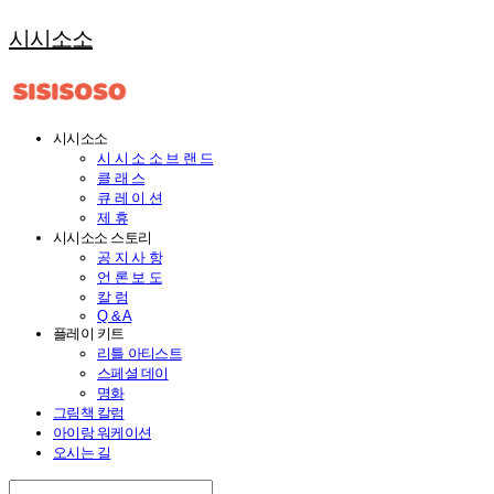
시시소소
시시소소
시 시 소 소 브 랜 드
클 래 스
큐 레 이 션
제 휴
시시소소 스토리
공 지 사 항
언 론 보 도
칼 럼
Q & A
플레이 키트
리틀 아티스트
스페셜 데이
명화
그림책 칼럼
아이랑 워케이션
오시는 길